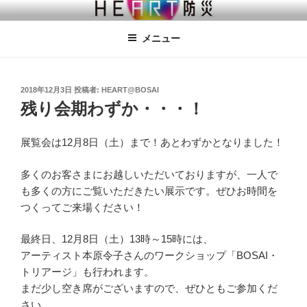
コ
しずおかHEART防災プロジェクト
ココロに、防災を。アートとともに。～”未”被災地のための防災アート
ン
プロジェクト～
メニュー
テ
ン
ツ
へ
投
2018年12月3日
投稿者:
HEART@BOSAI
稿
残り会期わずか・・・！
ス
日:
キ
ッ
展覧会は12月8日（土）まで！あとわずかとなりました！
プ
多くのお客さまにお越しいただいておりますが、一人で
も多くの方にご覧いただきたい展示です。ぜひお時間を
つくってご来場ください！
最終日、12月8日（土）13時～15時には、
アーティスト本原令子さんのワークショップ「BOSAI・
トリアージ」も行われます。
まだ少し空き席がございますので、ぜひともご参加くだ
さい。