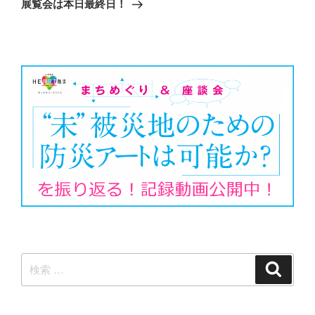
ゲ
の
展覧会は本日最終日！
投
ー
稿
シ
ョ
ン
検
検
索
索: