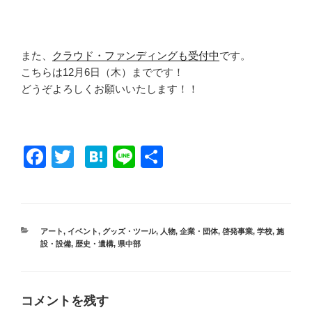
また、
クラウド・ファンディングも受付中
です。
こちらは12月6日（木）までです！
どうぞよろしくお願いいたします！！
F
T
H
Li
共
a
wi
at
n
有
c
tt
e
e
e
er
n
カ
アート
,
イベント
,
グッズ・ツール
,
人物
,
企業・団体
,
啓発事業
,
学校
,
施
b
a
テ
設・設備
,
歴史・遺構
,
県中部
ゴ
o
リ
ー
o
コメントを残す